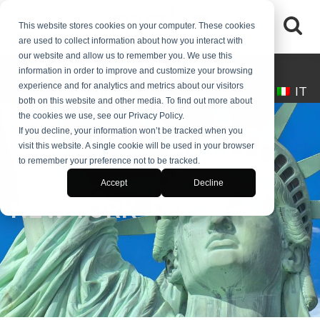
This website stores cookies on your computer. These cookies
are used to collect information about how you interact with
our website and allow us to remember you. We use this
(+39) 0245546061
desk@makaitalia.com
information in order to improve and customize your browsing
experience and for analytics and metrics about our visitors
EN
IT
both on this website and other media. To find out more about
the cookies we use, see our Privacy Policy.
If you decline, your information won’t be tracked when you
visit this website. A single cookie will be used in your browser
to remember your preference not to be tracked.
Accept
Decline
NEW YORK