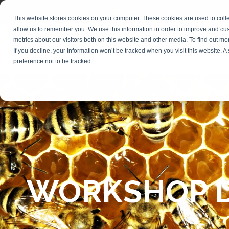
(+39) 0245546061
desk@makaitalia.com
This website stores cookies on your computer. These cookies are used to colle
allow us to remember you. We use this information in order to improve and cu
metrics about our visitors both on this website and other media. To find out m
FORMAZIONE
If you decline, your information won’t be tracked when you visit this website. 
preference not to be tracked.
WORKSHOP D