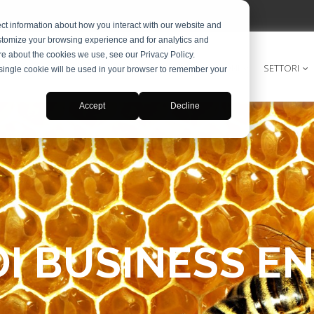
ct information about how you interact with our website and
stomize your browsing experience and for analytics and
ore about the cookies we use, see our Privacy Policy.
DIGITAL MARKETING
INTERPRETARIATO
SOLUZIONI
SETTORI
A single cookie will be used in your browser to remember your
Accept
Decline
I BUSINESS EN