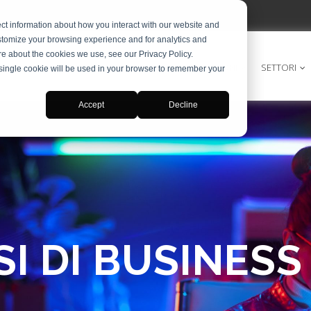
ct information about how you interact with our website and
stomize your browsing experience and for analytics and
ore about the cookies we use, see our Privacy Policy.
DIGITAL MARKETING
INTERPRETARIATO
SOLUZIONI
SETTORI
A single cookie will be used in your browser to remember your
Accept
Decline
SI DI BUSINESS