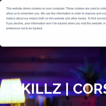
(+39) 0245546061
desk@makaitalia.com
This website stores cookies on your computer. These cookies are used to colle
allow us to remember you. We use this information in order to improve and cu
metrics about our visitors both on this website and other media. To find out m
FORMAZIONE
If you decline, your information won’t be tracked when you visit this website. 
preference not to be tracked.
SKILLZ | COR