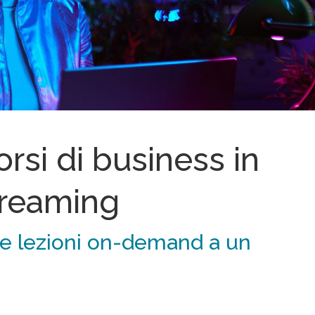
rsi di business in
streaming
e e lezioni on-demand a un