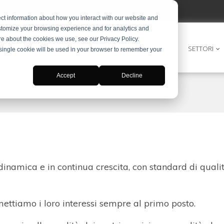
ct information about how you interact with our website and
stomize your browsing experience and for analytics and
ore about the cookies we use, see our Privacy Policy.
DIGITAL MARKETING
INTERPRETARIATO
SOLUZIONI
SETTORI
A single cookie will be used in your browser to remember your
Accept
Decline
inamica e in continua crescita, con standard di qualit
 mettiamo i loro interessi sempre al primo posto.