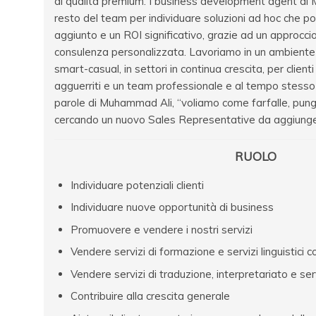
di qualità premium. I business development agent di 
resto del team per individuare soluzioni ad hoc che port
aggiunto e un ROI significativo, grazie ad un approcci
consulenza personalizzata. Lavoriamo in un ambiente r
smart-casual, in settori in continua crescita, per client
agguerriti e un team professionale e al tempo stess
parole di Muhammad Ali, “voliamo come farfalle, pun
cercando un nuovo Sales Representative da aggiunge
RUOLO
Individuare potenziali clienti
Individuare nuove opportunità di business
Promuovere e vendere i nostri servizi
Vendere servizi di formazione e servizi linguistici co
Vendere servizi di traduzione, interpretariato e serviz
Contribuire alla crescita generale