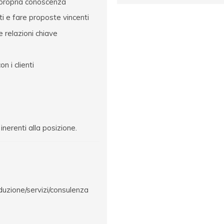
a propria conoscenza
ti e fare proposte vincenti
e relazioni chiave
n i clienti
i inerenti alla posizione.
duzione/servizi/consulenza