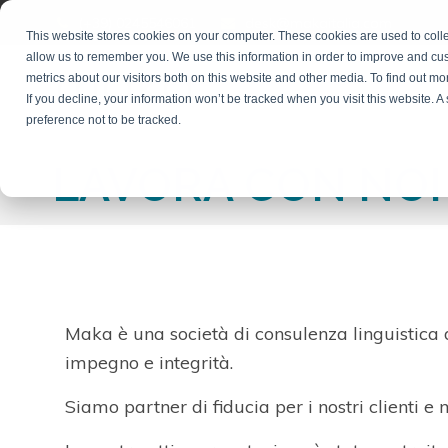
(+39) 0245546061
desk@makaitalia.com
This website stores cookies on your computer. These cookies are used to colle
allow us to remember you. We use this information in order to improve and cu
metrics about our visitors both on this website and other media. To find out m
FORMAZIONE
If you decline, your information won’t be tracked when you visit this website. 
preference not to be tracked.
LAVORA CON NOI
Maka è una società di consulenza linguistica d
impegno e integrità.
Siamo partner di fiducia per i nostri clienti e