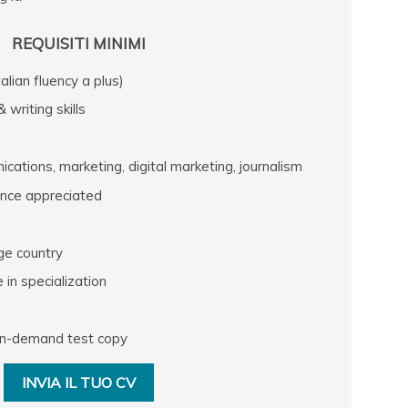
REQUISITI MINIMI
alian fluency a plus)
writing skills
cations, marketing, digital marketing, journalism
nce appreciated
ge country
in specialization
 on-demand test copy
INVIA IL TUO CV