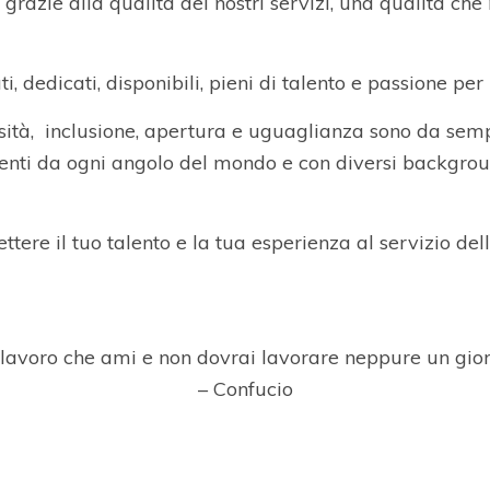
grazie alla qualità dei nostri servizi, una qualità che
ti, dedicati, disponibili, pieni di talento e passione per 
sità, inclusione, apertura e uguaglianza sono da semp
nti da ogni angolo del mondo e con diversi background:
tere il tuo talento e la tua esperienza al servizio della
 lavoro che ami e non dovrai lavorare neppure un giorn
– Confucio