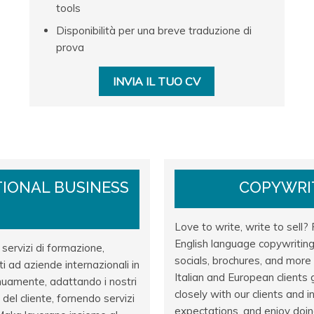
tools
Disponibilità per una breve traduzione di
prova
INVIA IL TUO CV
IONAL BUSINESS
COPYWRI
Love to write, write to sel
English language copywritin
 servizi di formazione,
socials, brochures, and more 
olti ad aziende internazionali in
Italian and European clients
inuamente, adattando i nostri
closely with our clients and
del cliente, fornendo servizi
expectations, and enjoy doing