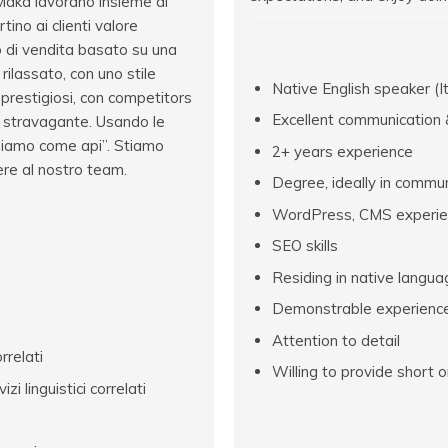
Maka lavorano insieme al
ino ai clienti valore
o di vendita basato su una
ilassato, con uno stile
Native English speaker (It
i prestigiosi, con competitors
Excellent communication & 
o stravagante. Usando le
giamo come api”. Stiamo
2+ years experience
re al nostro team.
Degree, ideally in communi
WordPress, CMS experie
SEO skills
Residing in native langua
Demonstrable experience 
Attention to detail
rrelati
Willing to provide short
i linguistici correlati