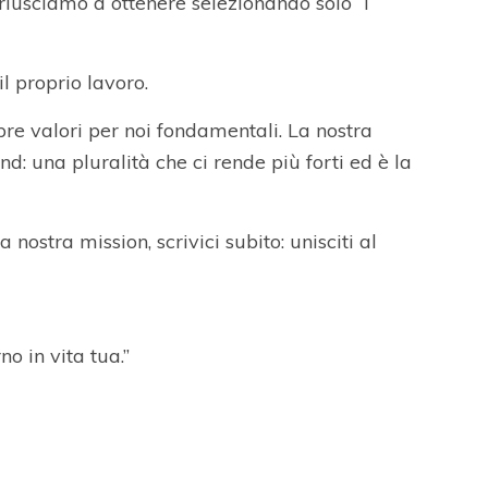
 riusciamo a ottenere selezionando solo “i
il proprio lavoro.
re valori per noi fondamentali. La nostra
 una pluralità che ci rende più forti ed è la
 nostra mission, scrivici subito: unisciti al
o in vita tua.”