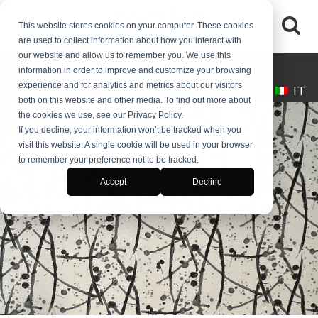
This website stores cookies on your computer. These cookies
are used to collect information about how you interact with
our website and allow us to remember you. We use this
(+39) 0245546061
desk@makaitalia.com
information in order to improve and customize your browsing
experience and for analytics and metrics about our visitors
EN
IT
both on this website and other media. To find out more about
the cookies we use, see our Privacy Policy.
If you decline, your information won’t be tracked when you
visit this website. A single cookie will be used in your browser
to remember your preference not to be tracked.
Accept
Decline
BLOG