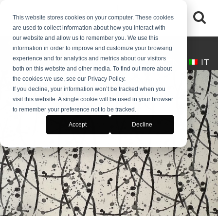
This website stores cookies on your computer. These cookies
are used to collect information about how you interact with
our website and allow us to remember you. We use this
(+39) 0245546061
desk@makaitalia.com
information in order to improve and customize your browsing
experience and for analytics and metrics about our visitors
EN
IT
both on this website and other media. To find out more about
the cookies we use, see our Privacy Policy.
If you decline, your information won’t be tracked when you
visit this website. A single cookie will be used in your browser
to remember your preference not to be tracked.
Accept
Decline
BLOG