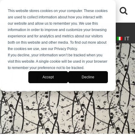
This website stores cookies on your computer. These cookies
are used to collect information about how you interact with
our website and allow us to remember you. We use this
(+39) 0245546061
desk@makaitalia.com
information in order to improve and customize your browsing
experience and for analytics and metrics about our visitors
EN
IT
both on this website and other media. To find out more about
the cookies we use, see our Privacy Policy.
If you decline, your information won’t be tracked when you
visit this website. A single cookie will be used in your browser
to remember your preference not to be tracked.
Accept
Decline
BLOG